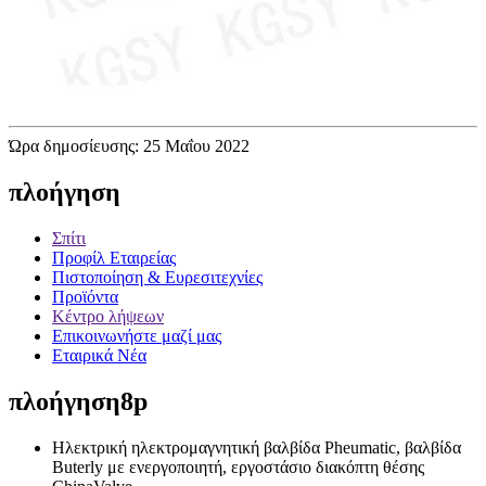
Ώρα δημοσίευσης: 25 Μαΐου 2022
πλοήγηση
Σπίτι
Προφίλ Εταιρείας
Πιστοποίηση & Ευρεσιτεχνίες
Προϊόντα
Κέντρο λήψεων
Επικοινωνήστε μαζί μας
Εταιρικά Νέα
πλοήγηση8p
Ηλεκτρική ηλεκτρομαγνητική βαλβίδα Pheumatic, βαλβίδα
Buterly με ενεργοποιητή, εργοστάσιο διακόπτη θέσης