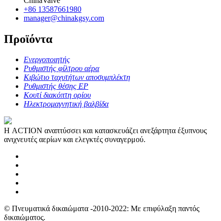
ChinaValve
+86 13587661980
manager@chinakgsy.com
Προϊόντα
Ενεργοποιητής
Ρυθμιστής φίλτρου αέρα
Κιβώτιο ταχυτήτων αποσυμπλέκτη
Ρυθμιστής θέσης EP
Κουτί διακόπτη ορίου
Ηλεκτρομαγνητική βαλβίδα
Η ACTION αναπτύσσει και κατασκευάζει ανεξάρτητα έξυπνους
ανιχνευτές αερίων και ελεγκτές συναγερμού.
© Πνευματικά δικαιώματα -2010-2022: Με επιφύλαξη παντός
δικαιώματος.