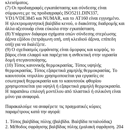
κλεισίματος.
(7) Οι προδιαγραφές εγκατάστασης και σύνδεσης είναι
σύμφωνες με τις προδιαγραφές ISO5211.DIN337,
VD1/VDE3845 και NUMAR, και το AT160 είναι εγγυημένο.
Η ηλεκτρομαγνητική βαλβίδα κενού, ο διακόπτης διαδρομής και
άλλα αξεσουάρ είναι εύκολα στην εγκατάσταση.
(8) Υπάρχουν διάφορα σχήματα οπών σύνδεσης στερέωσης
άξονα εξόδου (τετράγωνη οπή, οπή κλειδιού άξονα, επίπεδη
οπή) για να διαλέξετε.
(9) Ο σχεδιασμός εμφάνισης είναι όμορφος και κομψός, το
βάρος είναι ελαφρύ και παρέχεται η ανθεκτική στην υγρασία
δομή στεγανοποίησης.
(10) Τύπος κανονικής θερμοκρασίας. Τύπος υψηλής
θερμοκρασίας. Τύπος εξαιρετικά χαμηλής θερμοκρασίας. Το
καουτσούκ νιτριλίου χρησιμοποιείται για εργασίες σε
εσωτερική θερμοκρασία και το καουτσούκ φθορίου
χρησιμοποιείται για υψηλή ή εξαιρετικά χαμηλή θερμοκρασία.
Η παραπάνω επιλογή μοντέλου από πλαστικό ή σιλικόνη είναι
μόνο για αναφορά.
Παρακαλούμε να αναφέρετε τις πραγματικές κύριες
παραμέτρους κατά την αγορά:
1. Τύπος βαλβίδας πύλης (βαλβίδα. Βαλβίδα πεταλούδας)
2. Μέθοδος σφράγισης βαλβίδας πύλης (μαλακή σφράγιση. 204