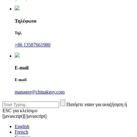
Τηλέφωνο
Τηλ.
+86 13587661980
E-mail
E-mail
manager@chinakgsy.com
Πατήστε enter για αναζήτηση ή
ESC για κλείσιμο
[javascript]
[/javascript]
English
French