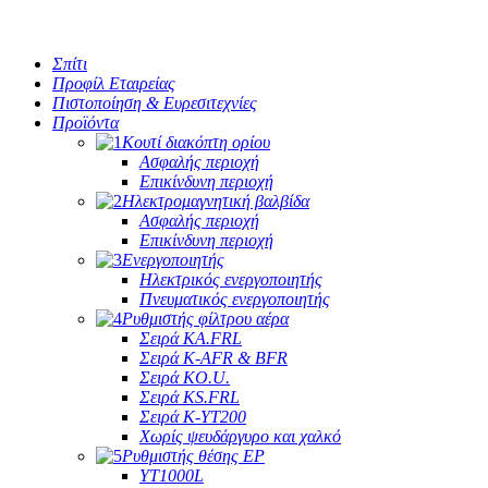
Σπίτι
Προφίλ Εταιρείας
Πιστοποίηση & Ευρεσιτεχνίες
Προϊόντα
Κουτί διακόπτη ορίου
Ασφαλής περιοχή
Επικίνδυνη περιοχή
Ηλεκτρομαγνητική βαλβίδα
Ασφαλής περιοχή
Επικίνδυνη περιοχή
Ενεργοποιητής
Ηλεκτρικός ενεργοποιητής
Πνευματικός ενεργοποιητής
Ρυθμιστής φίλτρου αέρα
Σειρά KA.FRL
Σειρά K-AFR & BFR
Σειρά KO.U.
Σειρά KS.FRL
Σειρά K-YT200
Χωρίς ψευδάργυρο και χαλκό
Ρυθμιστής θέσης EP
YT1000L