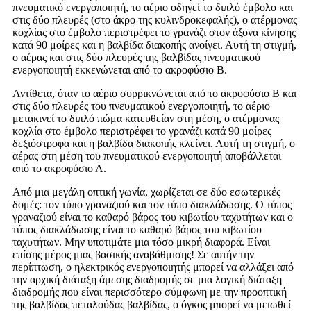
πνευματικό ενεργοποιητή, το αέριο οδηγεί το διπλό έμβολο και
στις δύο πλευρές (στο άκρο της κυλινδροκεφαλής), ο ατέρμονας
κοχλίας στο έμβολο περιστρέφει το γρανάζι στον άξονα κίνησης
κατά 90 μοίρες και η βαλβίδα διακοπής ανοίγει. Αυτή τη στιγμή,
ο αέρας και στις δύο πλευρές της βαλβίδας πνευματικού
ενεργοποιητή εκκενώνεται από το ακροφύσιο Β.
Αντίθετα, όταν το αέριο συρρικνώνεται από το ακροφύσιο Β και
στις δύο πλευρές του πνευματικού ενεργοποιητή, το αέριο
μετακινεί το διπλό πώμα κατευθείαν στη μέση, ο ατέρμονας
κοχλία στο έμβολο περιστρέφει το γρανάζι κατά 90 μοίρες
δεξιόστροφα και η βαλβίδα διακοπής κλείνει. Αυτή τη στιγμή, ο
αέρας στη μέση του πνευματικού ενεργοποιητή αποβάλλεται
από το ακροφύσιο Α.
Από μια μεγάλη οπτική γωνία, χωρίζεται σε δύο εσωτερικές
δομές: τον τύπο γραναζιού και τον τύπο διακλάδωσης. Ο τύπος
γραναζιού είναι το καθαρό βάρος του κιβωτίου ταχυτήτων και ο
τύπος διακλάδωσης είναι το καθαρό βάρος του κιβωτίου
ταχυτήτων. Μην υποτιμάτε μια τόσο μικρή διαφορά. Είναι
επίσης μέρος μιας βασικής αναβάθμισης! Σε αυτήν την
περίπτωση, ο ηλεκτρικός ενεργοποιητής μπορεί να αλλάξει από
την αρχική διάταξη άμεσης διαδρομής σε μια λογική διάταξη
διαδρομής που είναι περισσότερο σύμφωνη με την προοπτική
της βαλβίδας πεταλούδας βαλβίδας, ο όγκος μπορεί να μειωθεί