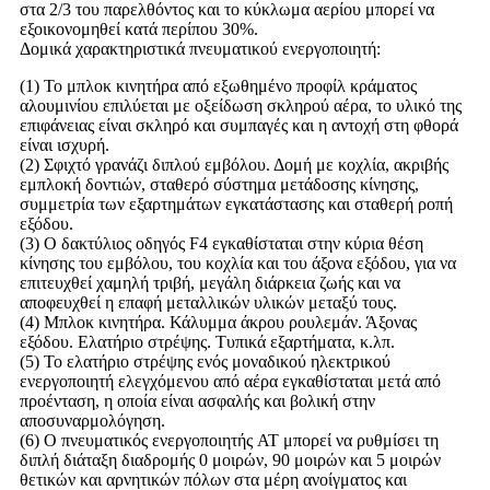
στα 2/3 του παρελθόντος και το κύκλωμα αερίου μπορεί να
εξοικονομηθεί κατά περίπου 30%.
Δομικά χαρακτηριστικά πνευματικού ενεργοποιητή:
(1) Το μπλοκ κινητήρα από εξωθημένο προφίλ κράματος
αλουμινίου επιλύεται με οξείδωση σκληρού αέρα, το υλικό της
επιφάνειας είναι σκληρό και συμπαγές και η αντοχή στη φθορά
είναι ισχυρή.
(2) Σφιχτό γρανάζι διπλού εμβόλου. Δομή με κοχλία, ακριβής
εμπλοκή δοντιών, σταθερό σύστημα μετάδοσης κίνησης,
συμμετρία των εξαρτημάτων εγκατάστασης και σταθερή ροπή
εξόδου.
(3) Ο δακτύλιος οδηγός F4 εγκαθίσταται στην κύρια θέση
κίνησης του εμβόλου, του κοχλία και του άξονα εξόδου, για να
επιτευχθεί χαμηλή τριβή, μεγάλη διάρκεια ζωής και να
αποφευχθεί η επαφή μεταλλικών υλικών μεταξύ τους.
(4) Μπλοκ κινητήρα. Κάλυμμα άκρου ρουλεμάν. Άξονας
εξόδου. Ελατήριο στρέψης. Τυπικά εξαρτήματα, κ.λπ.
(5) Το ελατήριο στρέψης ενός μοναδικού ηλεκτρικού
ενεργοποιητή ελεγχόμενου από αέρα εγκαθίσταται μετά από
προένταση, η οποία είναι ασφαλής και βολική στην
αποσυναρμολόγηση.
(6) Ο πνευματικός ενεργοποιητής AT μπορεί να ρυθμίσει τη
διπλή διάταξη διαδρομής 0 μοιρών, 90 μοιρών και 5 μοιρών
θετικών και αρνητικών πόλων στα μέρη ανοίγματος και