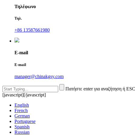
Τηλέφωνο
Τηλ.
+86 13587661980
E-mail
E-mail
manager@chinakgsy.com
Πατήστε enter για αναζήτηση ή ESC
[javascript]
[/javascript]
English
French
German
Portuguese
Spanish
Russian