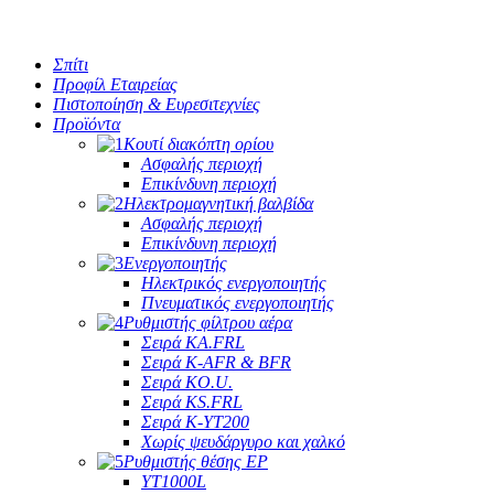
Σπίτι
Προφίλ Εταιρείας
Πιστοποίηση & Ευρεσιτεχνίες
Προϊόντα
Κουτί διακόπτη ορίου
Ασφαλής περιοχή
Επικίνδυνη περιοχή
Ηλεκτρομαγνητική βαλβίδα
Ασφαλής περιοχή
Επικίνδυνη περιοχή
Ενεργοποιητής
Ηλεκτρικός ενεργοποιητής
Πνευματικός ενεργοποιητής
Ρυθμιστής φίλτρου αέρα
Σειρά KA.FRL
Σειρά K-AFR & BFR
Σειρά KO.U.
Σειρά KS.FRL
Σειρά K-YT200
Χωρίς ψευδάργυρο και χαλκό
Ρυθμιστής θέσης EP
YT1000L