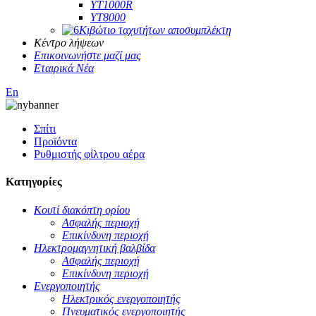
YT1000R
YT8000
Κιβώτιο ταχυτήτων αποσυμπλέκτη
Κέντρο λήψεων
Επικοινωνήστε μαζί μας
Εταιρικά Νέα
En
Σπίτι
Προϊόντα
Ρυθμιστής φίλτρου αέρα
Κατηγορίες
Κουτί διακόπτη ορίου
Ασφαλής περιοχή
Επικίνδυνη περιοχή
Ηλεκτρομαγνητική βαλβίδα
Ασφαλής περιοχή
Επικίνδυνη περιοχή
Ενεργοποιητής
Ηλεκτρικός ενεργοποιητής
Πνευματικός ενεργοποιητής