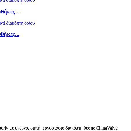
θήκες...
θήκες...
erly με ενεργοποιητή, εργοστάσιο διακόπτη θέσης ChinaValve