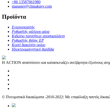
+86 13587661980
manager@chinakgsy.com
Προϊόντα
Ενεργοποιητής
Ρυθμιστής φίλτρου αέρα
Κιβώτιο ταχυτήτων αποσυμπλέκτη
Ρυθμιστής θέσης EP
Κουτί διακόπτη ορίου
Ηλεκτρομαγνητική βαλβίδα
Η ACTION αναπτύσσει και κατασκευάζει ανεξάρτητα έξυπνους ανιχν
© Πνευματικά δικαιώματα -2010-2022: Με επιφύλαξη παντός δικαι