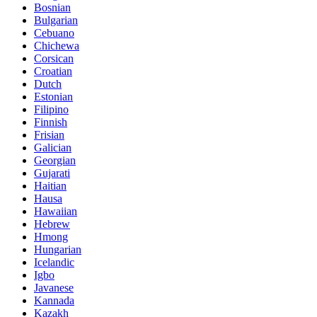
Bosnian
Bulgarian
Cebuano
Chichewa
Corsican
Croatian
Dutch
Estonian
Filipino
Finnish
Frisian
Galician
Georgian
Gujarati
Haitian
Hausa
Hawaiian
Hebrew
Hmong
Hungarian
Icelandic
Igbo
Javanese
Kannada
Kazakh