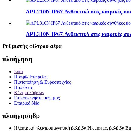
APL210N IP67 Ανθεκτικό στις καιρικές συν
APL310N IP67 Ανθεκτικό στις καιρικές συν
Ρυθμιστής φίλτρου αέρα
πλοήγηση
Σπίτι
Προφίλ Εταιρείας
Πιστοποίηση & Ευρεσιτεχνίες
Προϊόντα
Κέντρο λήψεων
Επικοινωνήστε μαζί μας
Εταιρικά Νέα
πλοήγηση8p
Ηλεκτρική ηλεκτρομαγνητική βαλβίδα Pheumatic, βαλβίδα But