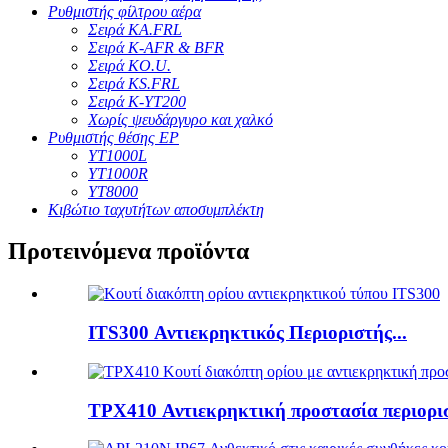
Ρυθμιστής φίλτρου αέρα
Σειρά KA.FRL
Σειρά K-AFR & BFR
Σειρά KO.U.
Σειρά KS.FRL
Σειρά K-YT200
Χωρίς ψευδάργυρο και χαλκό
Ρυθμιστής θέσης EP
YT1000L
YT1000R
YT8000
Κιβώτιο ταχυτήτων αποσυμπλέκτη
Προτεινόμενα προϊόντα
ITS300 Αντιεκρηκτικός Περιοριστής...
TPX410 Αντιεκρηκτική προστασία περιορισ