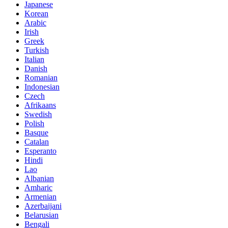
Japanese
Korean
Arabic
Irish
Greek
Turkish
Italian
Danish
Romanian
Indonesian
Czech
Afrikaans
Swedish
Polish
Basque
Catalan
Esperanto
Hindi
Lao
Albanian
Amharic
Armenian
Azerbaijani
Belarusian
Bengali