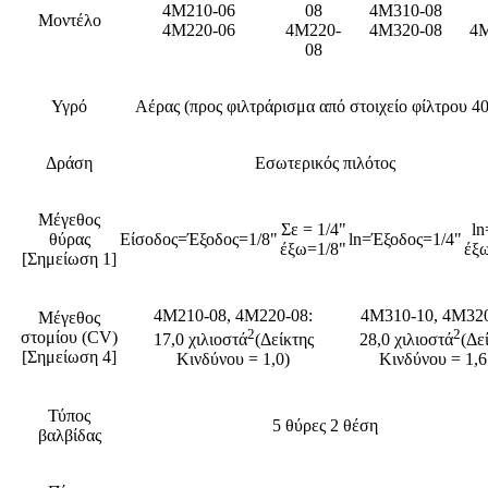
4M210-06
08
4M310-08
Μοντέλο
4M220-06
4M220-
4M320-08
4M
08
Υγρό
Αέρας (προς φιλτράρισμα από στοιχείο φίλτρου 4
Δράση
Εσωτερικός πιλότος
Μέγεθος
Σε = 1/4"
ln
θύρας
Είσοδος=Έξοδος=1/8"
ln=Έξοδος=1/4"
έξω=1/8"
έξ
[Σημείωση 1]
4M210-08, 4M220-08:
4M310-10, 4M320
Μέγεθος
2
2
στομίου (CV)
17,0 χιλιοστά
(Δείκτης
28,0 χιλιοστά
(Δε
[Σημείωση 4]
Κινδύνου = 1,0)
Κινδύνου = 1,6
Τύπος
5 θύρες 2 θέση
βαλβίδας