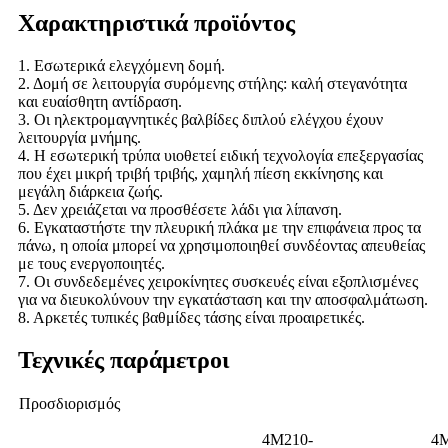
Χαρακτηριστικά προϊόντος
1. Εσωτερικά ελεγχόμενη δομή.
2. Δομή σε λειτουργία συρόμενης στήλης: καλή στεγανότητα
και ευαίσθητη αντίδραση.
3. Οι ηλεκτρομαγνητικές βαλβίδες διπλού ελέγχου έχουν
λειτουργία μνήμης.
4. Η εσωτερική τρύπα υιοθετεί ειδική τεχνολογία επεξεργασίας
που έχει μικρή τριβή τριβής, χαμηλή πίεση εκκίνησης και
μεγάλη διάρκεια ζωής.
5. Δεν χρειάζεται να προσθέσετε λάδι για λίπανση.
6. Εγκαταστήστε την πλευρική πλάκα με την επιφάνεια προς τα
πάνω, η οποία μπορεί να χρησιμοποιηθεί συνδέοντας απευθείας
με τους ενεργοποιητές.
7. Οι συνδεδεμένες χειροκίνητες συσκευές είναι εξοπλισμένες
για να διευκολύνουν την εγκατάσταση και την αποσφαλμάτωση.
8. Αρκετές τυπικές βαθμίδες τάσης είναι προαιρετικές.
Τεχνικές παράμετροι
Προσδιορισμός
4M210-
4M