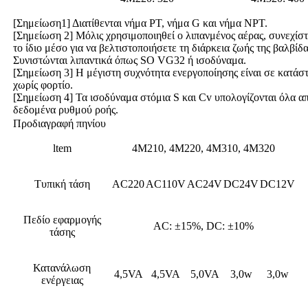
[Σημείωση1] Διατίθενται νήμα PT, νήμα G και νήμα NPT.
[Σημείωση 2] Μόλις χρησιμοποιηθεί ο λιπανμένος αέρας, συνεχίστ
το ίδιο μέσο για να βελτιστοποιήσετε τη διάρκεια ζωής της βαλβίδα
Συνιστώνται λιπαντικά όπως SO VG32 ή ισοδύναμα.
[Σημείωση 3] Η μέγιστη συχνότητα ενεργοποίησης είναι σε κατάσ
χωρίς φορτίο.
[Σημείωση 4] Τα ισοδύναμα στόμια S και Cv υπολογίζονται όλα α
δεδομένα ρυθμού ροής.
Προδιαγραφή πηνίου
ltem
4M210, 4M220, 4M310, 4M320
Τυπική τάση
AC220
AC110V
AC24V
DC24V
DC12V
Πεδίο εφαρμογής
AC: ±15%, DC: ±10%
τάσης
Κατανάλωση
4,5VA
4,5VA
5,0VA
3,0w
3,0w
ενέργειας