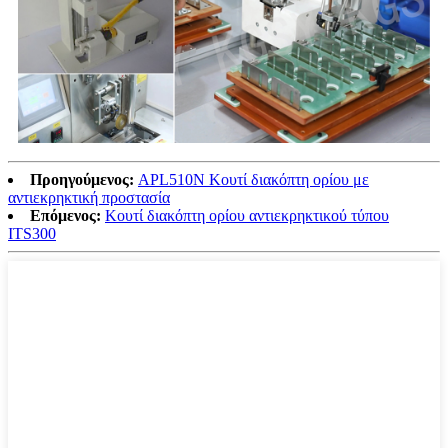
Προηγούμενος:
APL510N Κουτί διακόπτη ορίου με
αντιεκρηκτική προστασία
Επόμενος:
Κουτί διακόπτη ορίου αντιεκρηκτικού τύπου
ITS300