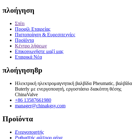
πλοήγηση
Σπίτι
Προφίλ Εταιρείας
Πιστοποίηση & Ευρεσιτεχνίες
Προϊόντα
Κέντρο λήψεων
Επικοινωνήστε μαζί μας
Εταιρικά Νέα
πλοήγηση8p
Ηλεκτρική ηλεκτρομαγνητική βαλβίδα Pheumatic, βαλβίδα
Buterly με ενεργοποιητή, εργοστάσιο διακόπτη θέσης
ChinaValve
+86 13587661980
manager@chinakgsy.com
Προϊόντα
Ενεργοποιητής
Ρυθμιστής φίλτρου αέρα