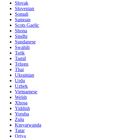
Slovak
Slovenian
Somali
Samoan
Scots Gaelic
Shona
Sindhi
Sundanese
Swahili
Tajik
Tamil
Telugu
Thai
Ukrainian
Urdu
Uzbek
Vietnamese
Welsh
Xhosa
Yiddish
Yoruba
Zulu
Kinyarwanda
Tatar
Oriya