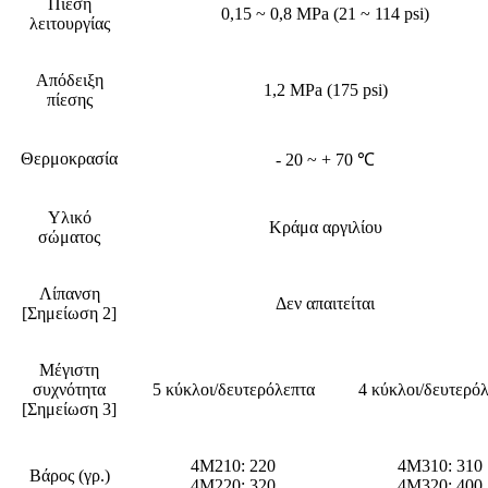
Πίεση
0,15 ~ 0,8 MPa (21 ~ 114 psi)
λειτουργίας
Απόδειξη
1,2 MPa (175 psi)
πίεσης
Θερμοκρασία
- 20 ~ + 70 ℃
Υλικό
Κράμα αργιλίου
σώματος
Λίπανση
Δεν απαιτείται
[Σημείωση 2]
Μέγιστη
συχνότητα
5 κύκλοι/δευτερόλεπτα
4 κύκλοι/δευτερό
[Σημείωση 3]
4M210: 220
4M310: 310
Βάρος (γρ.)
4M220: 320
4M320: 400