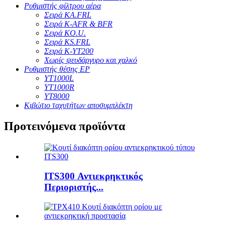
Ρυθμιστής φίλτρου αέρα
Σειρά KA.FRL
Σειρά K-AFR & BFR
Σειρά KO.U.
Σειρά KS.FRL
Σειρά K-YT200
Χωρίς ψευδάργυρο και χαλκό
Ρυθμιστής θέσης EP
YT1000L
YT1000R
YT8000
Κιβώτιο ταχυτήτων αποσυμπλέκτη
Προτεινόμενα προϊόντα
ITS300 Αντιεκρηκτικός
Περιοριστής...