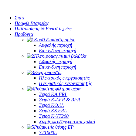
Σπίτι
Προφίλ Εταιρείας
Πιστοποίηση & Ευρεσιτεχνίες
Προϊόντα
Κουτί διακόπτη ορίου
Ασφαλής περιοχή
Επικίνδυνη περιοχή
Ηλεκτρομαγνητική βαλβίδα
Ασφαλής περιοχή
Επικίνδυνη περιοχή
Ενεργοποιητής
Ηλεκτρικός ενεργοποιητής
Πνευματικός ενεργοποιητής
Ρυθμιστής φίλτρου αέρα
Σειρά KA.FRL
Σειρά K-AFR & BFR
Σειρά KO.U.
Σειρά KS.FRL
Σειρά K-YT200
Χωρίς ψευδάργυρο και χαλκό
Ρυθμιστής θέσης EP
YT1000L