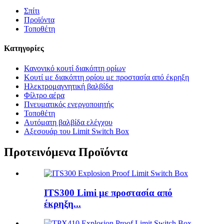
Σπίτι
Προϊόντα
Τοποθέτη
Κατηγορίες
Κανονικό κουτί διακόπτη ορίων
Κουτί με διακόπτη ορίου με προστασία από έκρηξη
Ηλεκτρομαγνητική βαλβίδα
Φίλτρο αέρα
Πνευματικός ενεργοποιητής
Τοποθέτη
Αυτόματη βαλβίδα ελέγχου
Αξεσουάρ του Limit Switch Box
Προτεινόμενα Προϊόντα
ITS300 Limi με προστασία από
έκρηξη...