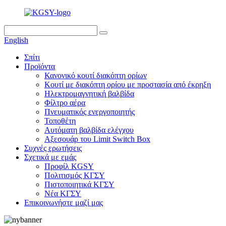
English
Σπίτι
Προϊόντα
Κανονικό κουτί διακόπτη ορίων
Κουτί με διακόπτη ορίου με προστασία από έκρηξη
Ηλεκτρομαγνητική βαλβίδα
Φίλτρο αέρα
Πνευματικός ενεργοποιητής
Τοποθέτη
Αυτόματη βαλβίδα ελέγχου
Αξεσουάρ του Limit Switch Box
Συχνές ερωτήσεις
Σχετικά με εμάς
Προφίλ KGSY
Πολιτισμός ΚΓΣΥ
Πιστοποιητικά ΚΓΣΥ
Νέα ΚΓΣΥ
Επικοινωνήστε μαζί μας